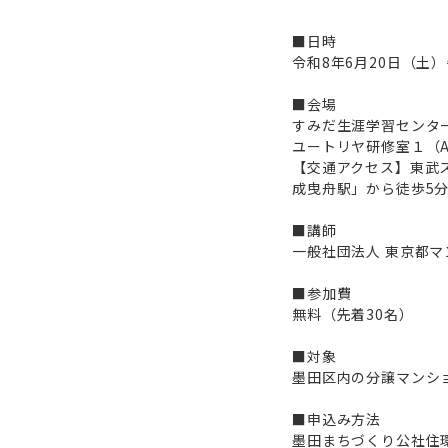
■日時
令和8年6月20日（
■会場
すみだ生涯学習センタ
ユートリヤ研修室１（
【交通アクセス】東武
成曳舟駅」から徒歩5
■講師
一般社団法人 東京都マ
■参加費
無料（先着30名）
■対象
墨田区内の分譲マンシ
■申込み方法
墨田まちづくり公社住環