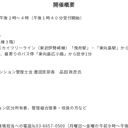
開催概要
土）午後２時～４時（午後１時４０分受付開始）
ー
A棟３階）
スカイツリーライン（東武伊勢崎線）「曳舟駅」・「東向島駅」から
分、最寄りのバス停「東向島広小路」から徒歩1分
ンション管理士会 墨田支部長 品田 政彦氏
ョン区分所有者、管理組合理事・役員の方など
境担当への電話℡03-6657-0500（月曜日～金曜の午前９時～