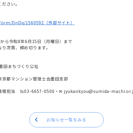
ください。
.jp/form/DnDq/1560592（外部サイト）
)から令和8年6月15日（月曜日）まで
なり次第、締め切ります。
 墨田まちづくり公社
東京都マンション管理士会墨田支部
℡03-6657-0500・✉ jyukankyou@sumida-machi.or.
お知らせ一覧をみる