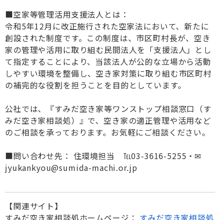
■空家等管理活用支援法人とは：
令和5年12月に改正施行された空家法において、新たに
創設された制度です。この制度は、市区町村長が、空き
家の管理や活用に取り組む民間法人を「支援法人」とし
て指定することにより、当該法人が公的な立場から活動
しやすい環境を整備し、空き家対策に取り組む市区町村
の補完的な役割を担うことを目的としています。
公社では、『すみだ空き家等ワンストップ相談窓口（す
みだ空き家相談処）』で、空き家の適正管理や活用など
のご相談を承っております。お気軽にご相談ください。
■問い合わせ先： 住環境担当 ℡03-3616-5255・✉
jyukankyou@sumida-machi.or.jp
【関連サイト】
すみだ空き家相談処ホームページ：
すみだ空き家相談処